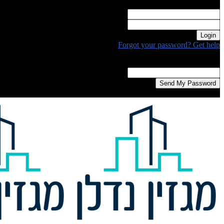
Welcome! Log into your account
your username
your password
Forgot your password? Get help
Password recovery
Recover your password
your email
A password will be e-mailed to you.