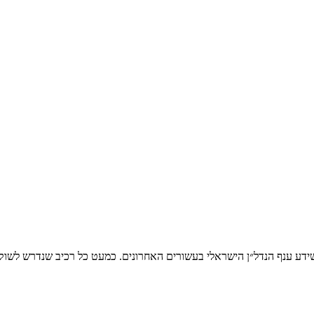
השנים המאתגרות ביותר שידע ענף הנדל״ן הישראלי בעשורים האחרונים. כמעט כל רכיב ש