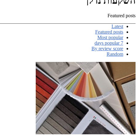
השקעות נדלן
Featured posts
Latest
Featured posts
Most popular
7 days popular
By review score
Random