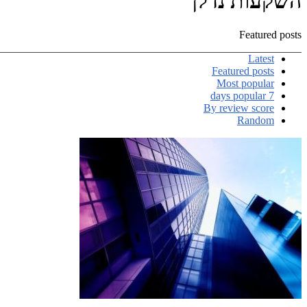
השקעות נדלן
Featured posts
Latest
Featured posts
Most popular
7 days popular
By review score
Random