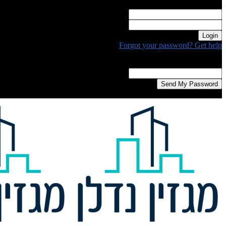
Welcome! Log into your account
your username
your password
Forgot your password? Get help
Password recovery
Recover your password
your email
A password will be e-mailed to you.