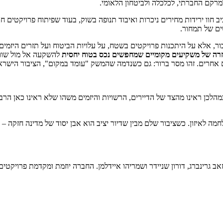
קם החברתי, לכלכלה ולביטחון הלאומי.
 חוו ירידות מחירים ניכרות ואיבוד תנופה בשוק, בעוד שפיתוח פרויקטים 
ים של תמחור.
אלא על היתכנות פרויקטים בשטח, על עלויות הביטוח ועל תזרים היזמים. ב
רה של משקיעים מקומיים שמחפשים נכס בטוח יחסית
להשקעה אל מול שווק
אחרים. זהו מסר ברור: גם כשנדמה שהמשק "עומד במקום", הציבור הישראלי
ות, במהלכן ראינו מהצד של הדיירים, הרשויות והיזמים משהו שלא ראינו כאן הר
אב גרינברג, דורון שניידר ושמריהו איידלמן. החברה יוזמת ומקדמת פרויקט