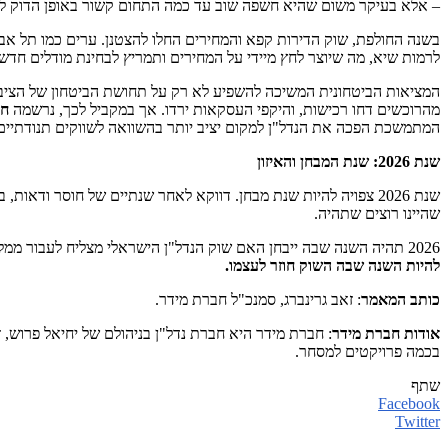
– אלא בעיקר משום שהיא חשפה שוב עד כמה התחום קשור באופן הדוק למר
בשנה החולפת, שוק הדירות קפא והמחירים החלו להצטנן. ערים כמו תל אביב
לרמות שיא, מה שיוצר לחץ מיידי על המחירים ותמריץ לבחינת מודלים חדש
המציאות הביטחונית המשיכה להשפיע לא רק על תחושת הביטחון של הציבור, 
מהרוכשים דחו רכישות, והיקפי העסקאות ירדו. אך במקביל לכך, נרשמה
חז
המתמשכת הפכה את הנדל"ן למקום יציב יותר בהשוואה לשווקים תנודתיים 
שנת 2026: שנת המבחן והאיזון
שנת 2026 צפויה להיות שנת מבחן. דווקא לאחר שנתיים של חוסר ודא
שהיינו רוצים שתהיה.
2026 תהיה השנה שבה ייבחן האם שוק הנדל"ן הישראלי מצליח לעבור ממלחמה לאיזון. כשציבור שלם מבין שדיור יציב הוא אבן יסוד של מדינה חזקה – השינוי כבר מתחיל. ואם המגמה הזו תימשך, הריבית תרד
להיות השנה שבה השוק חוזר לעצמו
.
כותב המאמר
: זאב גרינברג, סמנכ"ל חברת מידר.
אודות חברת מידר
: חברת מידר היא חברת נדל"ן בניהולם של יחיאל פרוש, ז
בכמה פרויקטים למסחר.
שתף
Facebook
Twitter