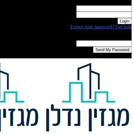
Welcome! Log into your account
your username
your password
Forgot your password? Get help
Password recovery
Recover your password
your email
A password will be e-mailed to you.