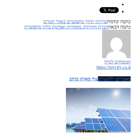
כתבה קודמת
שירותי תיווך מקצועיים באזור המרכז
כתבה הבאה
חברת חקירות: מומחיות ואמינות בלתי מתפשרת
המומחים לנדלן
https://mycity.co.il
מאמרים רלוונטיים
עוד מאותו כותב