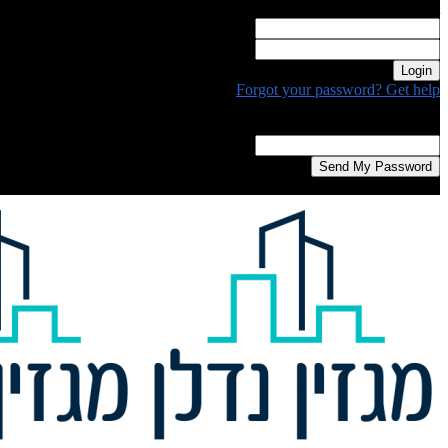
Welcome! Log into your account
your username
your password
Forgot your password? Get help
Password recovery
Recover your password
your email
A password will be e-mailed to you.