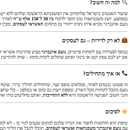
למה זה חשוב?
שיעור האנשים בישראל שלוקחים את המשכנתא הראשונה שלהם ללא ייעוץ מק
בממוצע, יועץ משכנתאות טוב חוסך ללקוח
בין 50 ל־150 אלף ש"ח
לאורך חי
נועם איזנברגר מביא איתו ניסיון ייחודי גם מתחום
האשראי לעסקים
, ומבין 
לא רק לדירות – גם לעסקים
בנוסף לפעילות עם לקוחות פרטיים,
נועם איזנברגר
מציע פתרונות אשראי לעס
אם יש לכם עסק קטן או בינוני ואתם שוקלים לקחת מימון – שווה להתייעץ 
אז איך מתחילים?
זה פשוט: נכנסים לאתר, ממלאים טופס קצר, ומתחילים תהליך ברור, שקוף ו
נועם מקבל לקוחות מכל הארץ, ומספק ייעוץ גם בזום או בטלפון – בלי שת
והכי חשוב: הפגישה הראשונה היא
ללא התחייבות
, ואתם מחליטים מתי ואי
לסיכום
שיפוץ הוא הזדמנות להפוך את הבית שלכם למקום שנעים לגור בו – לא למ
עם
נועם איזנברגר משכנתאות ואשראי לעסקים
, תוכלו לקבל את הליווי הנ