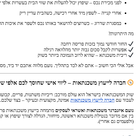
לפני מכירת נכס – שיפוץ יכול להעלות את שווי הבית בעשרות אלפי 
אחרי קנייה – לשפץ מיד אחרי רכישה, כשהבית עדיין ריק
במסגרת שדרוג – כשרוצים להישאר באותו נכס ולשפר את איכות הח
מה היתרונות?
החזר חודשי נמוך בזכות פריסה רחבה
אפשרות לקבל סכום גבוה יותר מהלוואה רגילה
ריבית משכנתא – שהיא לרוב הנמוכה ביותר בשוק
אבל אולי הכי חשוב – אתם לא לבד בתהליך. נועם מלווה אתכם יד ביד, מ
חברה לייעוץ משכנתאות – ליווי אישי שחוסך לכם אלפי ש
שוק המשכנתאות בישראל הוא עולם מורכב: ריביות משתנות, פריים, קבועה 
לעבוד עם
חברה לייעוץ משכנתאות
אמינה, מקצועית ובעיקר – בצד שלכם.
נועם איזנברגר משכנתאות ואשראי לעסקים
מתמחה בייעוץ משכנתאות פרטי 
בין אם מדובר בנטילת משכנתא ראשונה, מיחזור, הגדלה לצורך שיפוץ או קניי
(ולפעמים גם אחרי).