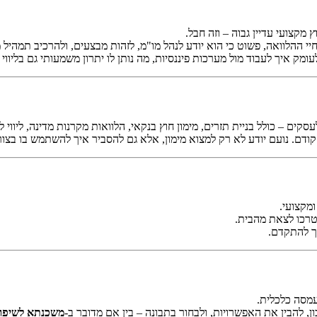
צועי עדיין גבוה – וזה חבל.
י ההלוואה, פשוט כי הוא יודע לנהל מו"מ, לזהות מבצעים, ולהרכיב תמהיל מ
לעומק איך לעבוד מול מערכות פיננסיות, מה נותן לו יתרון משמעותי גם בליווי
קים – כולל בניית תזרים, מימון חוץ בנקאי, הלוואות מקרנות מדינה, ליווי 
קודם. נועם יודע לא רק למצוא מימון, אלא גם להסביר איך להשתמש בו בצו
מקצועי.
צטרכו לצאת מהבית.
ך להתקדם.
עמסה כלכלית.
כון, להבין את האפשרויות, ולבחור בתבונה – בין אם מדובר ב-
משכנתא לשיפו