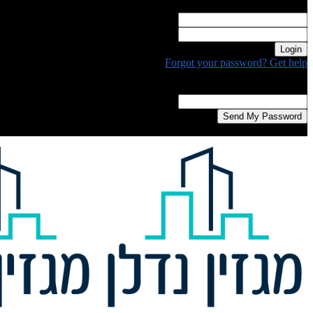
Welcome! Log into your account
your username
your password
Forgot your password? Get help
Password recovery
Recover your password
your email
A password will be e-mailed to you.