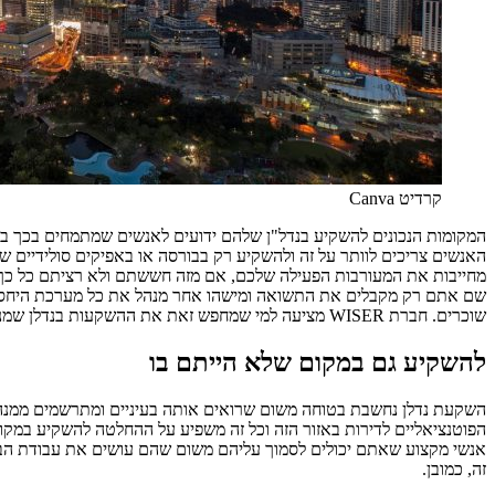
קרדיט Canva
המקומות הנכונים להשקיע בנדל"ן שלהם ידועים לאנשים שמתמחים בכך בד
האנשים צריכים לוותר על זה ולהשקיע רק בבורסה או באפיקים סולידיים
מחייבות את המעורבות הפעילה שלכם, אם מזה חששתם ולא רציתם כל כך ל
שם אתם רק מקבלים את התשואה ומישהו אחר מנהל את כל מערכת היחסים עם
שוכרים. חברת WISER מציעה למי שמחפש זאת את ההשקעות בנדלן שמניבות להם תשואה בהתאם לציפיות וזה מה שחשוב לכל משקיע נבון.
להשקיע גם במקום שלא הייתם בו
השקעת נדלן נחשבת בטוחה משום שרואים אותה בעיניים ומתרשמים ממנה 
הפוטנציאליים לדירות באזור הזה וכל זה משפיע על ההחלטה להשקיע במק
אנשי מקצוע שאתם יכולים לסמוך עליהם משום שהם עושים את עבודת הבדי
זה, כמובן.