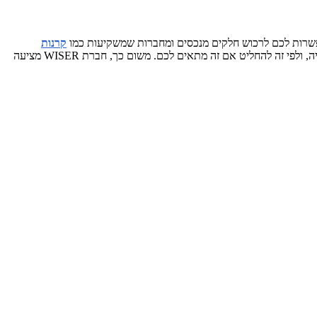
אפשרות לכם לרכוש חלקים מנכסים ומחברות שמשקיעות כמו
קרנות
שמציעות השקעות מסוג אחר. כולן חוקיות ומוכרות בשוק ההון אולם מחייבות ידע וניסיון ולמידה של הקרן ושל מי שמנהל אותה ומהם נכסיה, ולפי זה להחליט אם זה מתאים לכם. משום כך, חברת WISER מציעה