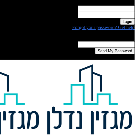
Welcome! Log into your account
your username
your password
Forgot your password? Get help
Password recovery
Recover your password
your email
A password will be e-mailed to you.